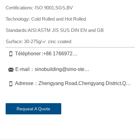
Certifications: ISO 9001,SGS,BV
Technology: Cold Rolled and Hot Rolled
Standards:AISI ASTM JIS SUS DIN EN and GB
Surface: 30-275g/㎡ zinc coated

Téléphoner :+86 17669729703

E-mail：sinobuilding@sino-steel.net

Adresse：Zhengyang Road,Chengyang District,Qingdao,China
Requeat A Quote