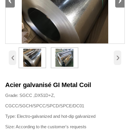
‹
›
Acier galvanisé GI Metal Coil
Grade: SGCC ,DX51D+Z,
CGCC/SGCH/SPCC/SPCD/SPCE/DC01
Type: Electro-galvanized and hot-dip galvanized
Size: According to the customer's requests