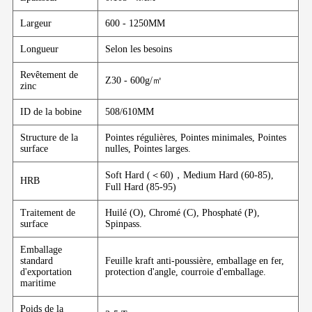
Largeur
600 - 1250MM
Longueur
Selon les besoins
Revêtement de
Z30 - 600g/㎡
zinc
ID de la bobine
508/610MM
Structure de la
Pointes régulières, Pointes minimales, Pointes
surface
nulles, Pointes larges.
Soft Hard (＜60)，Medium Hard (60-85),
HRB
Full Hard (85-95)
Traitement de
Huilé (O), Chromé (C), Phosphaté (P),
surface
Spinpass.
Emballage
standard
Feuille kraft anti-poussière, emballage en fer,
d'exportation
protection d'angle, courroie d'emballage.
maritime
Poids de la