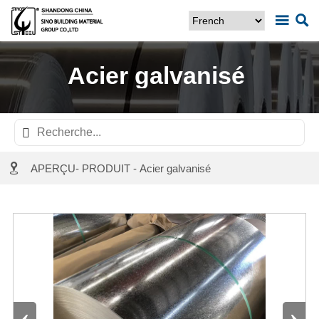


Acier galvanisé


APERÇU
-
PRODUIT
-
Acier galvanisé
‹
›